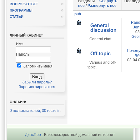
Разделы
Свернуть
Послед
ВОПРОС-ОТВЕТ
все
/
Развернуть все
ПРОГРАММЫ
pub
СТАТЬИ
Rand
General
Jens
discussion
08
ЛИЧНЫЙ КАБИНЕТ
Geor
General chat.
Имя
Почему
Off-topic
Пароль
лу
03-04 
Various and off-
Запомнить меня
topic.
Забыли пароль?
Зарегистрироваться
ОНЛАЙН:
0 пользователей, 30 гостей
:
ДиасПро
- Высокоскоростной домашний интернет