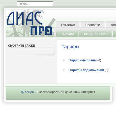
ГЛАВНАЯ
НОВОСТИ
ФО
ТАРИФЫ
ПОДКЛЮЧЕНИЕ
СМОТРИТЕ ТАКЖЕ
Тарифы
Тарифные планы
(6)
Тарифы подключения
(5)
ДиасПро
- Высокоскоростной домашний интернет