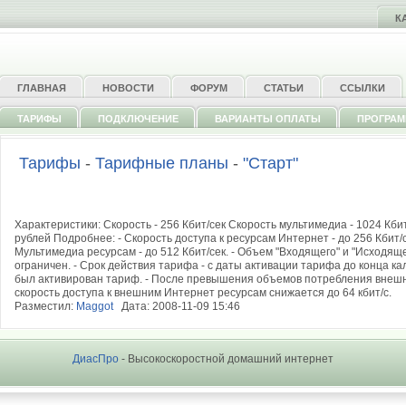
К
ГЛАВНАЯ
НОВОСТИ
ФОРУМ
СТАТЬИ
ССЫЛКИ
ТАРИФЫ
ПОДКЛЮЧЕНИЕ
ВАРИАНТЫ ОПЛАТЫ
ПРОГРА
Тарифы
-
Тарифные планы
-
"Старт"
Характеристики: Скорость - 256 Кбит/сек Скорость мультимедиа - 1024 Кби
рублей Подробнее: - Скорость доступа к ресурсам Интернет - до 256 Кбит/с
Мультимедиа ресурсам - до 512 Кбит/сек. - Объем "Входящего" и "Исходяще
ограничен. - Срок действия тарифа - с даты активации тарифа до конца ка
был активирован тариф. - После превышения объемов потребления внешн
скорость доступа к внешним Интернет ресурсам снижается до 64 кбит/с.
Разместил:
Maggot
Дата: 2008-11-09 15:46
ДиасПро
- Высокоскоростной домашний интернет