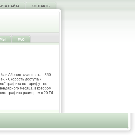
АРТА САЙТА
КОНТАКТЫ
ММЫ
FAQ
т/сек Абонентская плата - 350
ек. - Скорость доступа к
го" трафика по тарифу - не
лендарного месяца, в котором
его трафика размером в 20 Гб