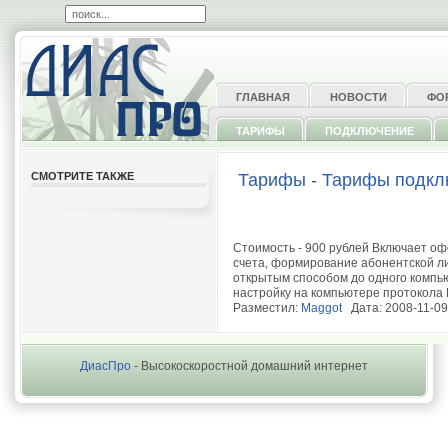
ГЛАВНАЯ
НОВОСТИ
ФО
ТАРИФЫ
ПОДКЛЮЧЕНИЕ
СМОТРИТЕ ТАКЖЕ
Тарифы
-
Тарифы подкл
Стоимость - 900 рублей Включает о
счета, формирование абонентской л
открытым способом до одного компь
настройку на компьютере протокола
Разместил:
Maggot
Дата: 2008-11-09
ДиасПро
- Высокоскоростной домашний интернет