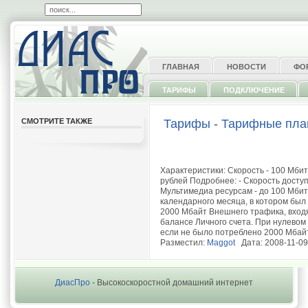
ГЛАВНАЯ
НОВОСТИ
ФО
ТАРИФЫ
ПОДКЛЮЧЕНИЕ
СМОТРИТЕ ТАКЖЕ
Тарифы
-
Тарифные пла
Характеристики: Скорость - 100 Мби
рублей Подробнее: - Скорость доступа
Мультимедиа ресурсам - до 100 Мбит/
календарного месяца, в котором был
2000 Мбайт Внешнего трафика, вход
балансе Личного счета. При нулевом
если не было потреблено 2000 Мбайт
Разместил:
Maggot
Дата: 2008-11-09
ДиасПро
- Высокоскоростной домашний интернет