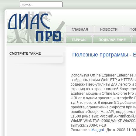
ГЛАВНАЯ
НОВОСТИ
ФО
ТАРИФЫ
ПОДКЛЮЧЕНИЕ
СМОТРИТЕ ТАКЖЕ
Полезные программы
-
Используя Offline Explorer Enterpri
выбранных вами Web, FTP и HTTPS сай
содержит веб-утилиты для легкого и
страниц во встроенном веб-браузере. O
Explorer, мощный Offline Explorer Pr
URLов в одном проекте, интерфейс O
т.д. Что нового: В версии 5.1 добав
проекта, ограничение скорости при 
ошибок в Google Map API, поддержка
11500 руб Язык: Русский,Английский
WinME,WinNT,Win2000,WinXP,Win2003,
выпуска: 2008-07-18
Разместил:
Maggot
Дата: 2008-11-09