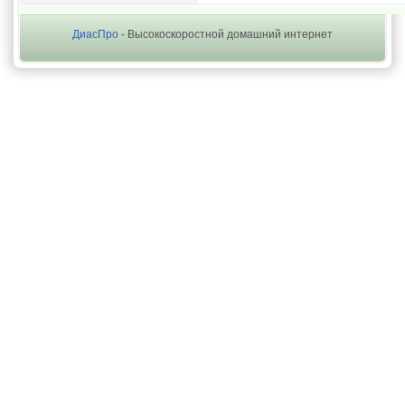
ДиасПро
- Высокоскоростной домашний интернет