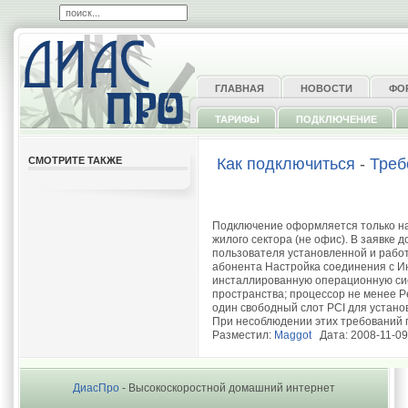
ГЛАВНАЯ
НОВОСТИ
ФО
ТАРИФЫ
ПОДКЛЮЧЕНИЕ
СМОТРИТЕ ТАКЖЕ
Как подключиться
-
Треб
Подключение оформляется только на
жилого сектора (не офис). В заявке 
пользователя установленной и рабо
абонента Настройка соединения с И
инсталлированную операционную сис
пространства; процессор не менее P
один свободный слот PCI для устано
При несоблюдении этих требований п
Разместил:
Maggot
Дата: 2008-11-09
ДиасПро
- Высокоскоростной домашний интернет