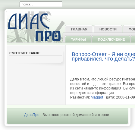
ГЛАВНАЯ
НОВОСТИ
ФО
ТАРИФЫ
ПОДКЛЮЧЕНИЕ
СМОТРИТЕ ТАКЖЕ
Вопрос-Ответ
-
Я ни одн
прибавился, что делать?
Дело в том, что любой ресурс Интерн
новостей и т. д. — это трафик. Вы 
из сети какая-то информация, Вы сл
передается информация.
Разместил:
Maggot
Дата: 2008-11-09
ДиасПро
- Высокоскоростной домашний интернет