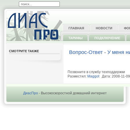
ГЛАВНАЯ
НОВОСТИ
ФО
ТАРИФЫ
ПОДКЛЮЧЕНИЕ
СМОТРИТЕ ТАКЖЕ
Вопрос-Ответ
-
У меня н
Позвоните в службу техподдержки
Разместил:
Maggot
Дата: 2008-11-09
ДиасПро
- Высокоскоростной домашний интернет