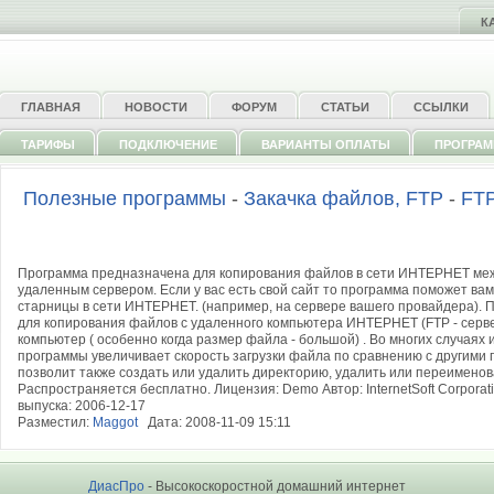
К
ГЛАВНАЯ
НОВОСТИ
ФОРУМ
СТАТЬИ
ССЫЛКИ
ТАРИФЫ
ПОДКЛЮЧЕНИЕ
ВАРИАНТЫ ОПЛАТЫ
ПРОГРА
Полезные программы
-
Закачка файлов, FTP
-
FTP
Программа предназначена для копирования файлов в сети ИНТЕРНЕТ ме
удаленным сервером. Если у вас есть свой сайт то программа поможет ва
старницы в сети ИНТЕРНЕТ. (например, на сервере вашего провайдера). 
для копирования файлов с удаленного компьютера ИНТЕРНЕТ (FTP - серв
компьютер ( особенно когда размер файла - большой) . Во многих случаях
программы увеличивает скорость загрузки файла по сравнению с другими
позволит также создать или удалить директорию, удалить или переименов
Распространяется бесплатно. Лицензия: Demo Автор: InternetSoft Corporat
выпуска: 2006-12-17
Разместил:
Maggot
Дата: 2008-11-09 15:11
ДиасПро
- Высокоскоростной домашний интернет