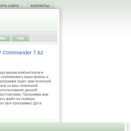
АРТА САЙТА
КОНТАКТЫ
ММЫ
FAQ
 Commander 7.62
жду вашим компьютером и
м опубликовать ваши файлы и
Программа будет вам полезной
ера) на ваш локальный
 использование данной
 протоколами. Программа вам
ать файл на сервере.
ion (все программы) Дата