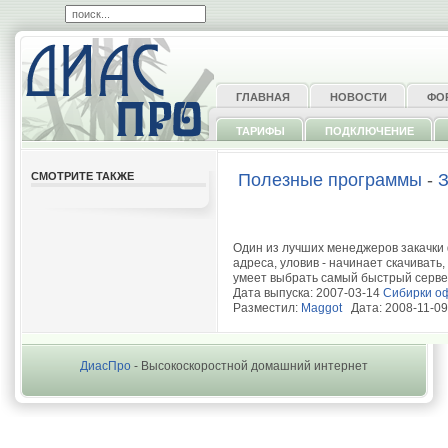
ГЛАВНАЯ
НОВОСТИ
ФО
ТАРИФЫ
ПОДКЛЮЧЕНИЕ
СМОТРИТЕ ТАКЖЕ
Полезные программы
-
З
Один из лучших менеджеров закачки 
адреса, уловив - начинает скачивать
умеет выбрать самый быстрый сервер
Дата выпуска: 2007-03-14
Сибирки о
Разместил:
Maggot
Дата: 2008-11-09
ДиасПро
- Высокоскоростной домашний интернет