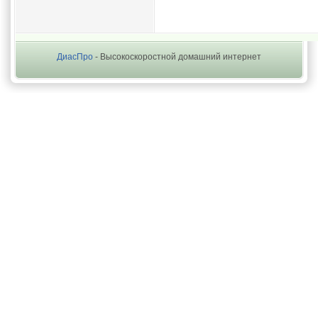
ДиасПро
- Высокоскоростной домашний интернет