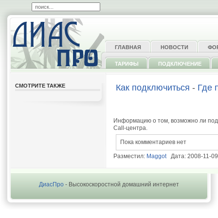
ГЛАВНАЯ
НОВОСТИ
ФО
ТАРИФЫ
ПОДКЛЮЧЕНИЕ
СМОТРИТЕ ТАКЖЕ
Как подключиться
-
Где 
Информацию о том, возможно ли под
Call-центра.
Пока комментариев нет
Разместил:
Maggot
Дата: 2008-11-09
ДиасПро
- Высокоскоростной домашний интернет