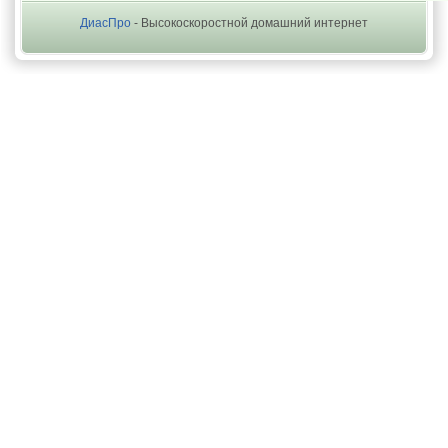
ДиасПро
- Высокоскоростной домашний интернет