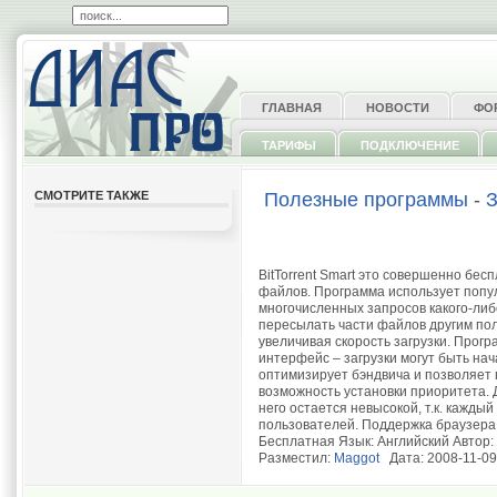
ГЛАВНАЯ
НОВОСТИ
ФО
ТАРИФЫ
ПОДКЛЮЧЕНИЕ
СМОТРИТЕ ТАКЖЕ
Полезные программы
-
З
BitTorrent Smart это совершенно бес
файлов. Программа использует попул
многочисленных запросов какого-ли
пересылать части файлов другим по
увеличивая скорость загрузки. Прог
интерфейс – загрузки могут быть нач
оптимизирует бэндвича и позволяет 
возможность установки приоритета. Д
него остается невысокой, т.к. кажды
пользователей. Поддержка браузера 
Бесплатная Язык: Английский Автор: 
Разместил:
Maggot
Дата: 2008-11-09