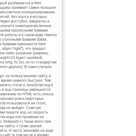
орый разбирается в html.
альщика занимает самое большое
, абсолютное позиционирование
нятий, без опыта в которых
ядел достойно, аккуратно и
но изучите нижеперечисленные
ольшими прописными буквами
й работы и в таком коде тяжело
 строчными буквами (table,
и буквами признается html-
lign="right"), что придаст
акое-либо значение (ширины,
 height=23 будет ошибкой,
а (img, hr, br), но по стандартам
ого другого). В таких случаях
ут на пользу вашему сайту, а
 время намного быстрее. Тем
влять стили и JavaScript код в
ь и код страницы уменьшится
правочнике по HTML есть список
с просмотром в некоторых
ов пользоваться не стоит,
огда не выйдет. Советую
ми пишете код, но скорость
тка кода или проверка на
ер, Notepad++) Чаще всего при
у сайта, с точки зрения
йта. И часто экономия на коде
 сайт (в том числе и время),