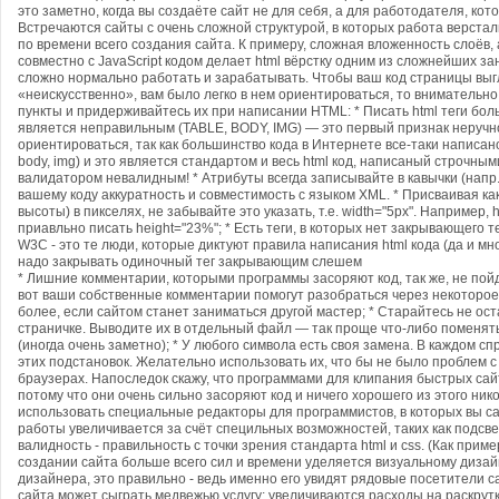
это заметно, когда вы создаёте сайт не для себя, а для работодателя, кот
Встречаются сайты с очень сложной структурой, в которых работа верст
по времени всего создания сайта. К примеру, сложная вложенность слоёв
совместно с JavaScript кодом делает html вёрстку одним из сложнейших за
сложно нормально работать и зарабатывать. Чтобы ваш код страницы выгл
«неискусственно», вам было легко в нем ориентироваться, то вниматель
пункты и придерживайтесь их при написании HTML: * Писать html теги б
является неправильным (TABLE, BODY, IMG) — это первый признак неручно
ориентироваться, так как большинство кода в Интернете все-таки написано
body, img) и это является стандартом и весь html код, написаный строчным
валидатором невалидным! * Атрибуты всегда записывайте в кавычки (напр., a
вашему коду аккуратность и совместимость с языком XML. * Присваивая к
высоты) в пикселях, не забывайте это указать, т.е. width="5px". Например,
приавльно писать height="23%"; * Есть теги, в которых нет закрывающего тег
W3C - это те люди, которые диктуют правила написания html кода (да и мног
надо закрывать одиночный тег закрывающим слешем
* Лишние комментарии, которыми программы засоряют код, так же, не пойд
вот ваши собственные комментарии помогут разобраться через некоторое
более, если сайтом станет заниматься другой мастер; * Старайтесь не оста
страничке. Выводите их в отдельный файл — так проще что-либо поменят
(иногда очень заметно); * У любого символа есть своя замена. В каждом с
этих подстановок. Желательно использовать их, что бы не было проблем 
браузерах. Напоследок скажу, что программами для клипания быстрых сайт
потому что они очень сильно засоряют код и ничего хорошего из этого ник
использовать специальные редакторы для программистов, в которых вы са
работы увеличивается за счёт специльных возможностей, таких как подсве
валидность - правильность с точки зрения стандарта html и css. (Как прим
создании сайта больше всего сил и времени уделяется визуальному дизайн
дизайнера, это правильно - ведь именно его увидят рядовые посетители са
сайта может сыграть медвежью услугу: увеличиваются расходы на раскрутку