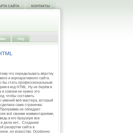
АРТА САЙТА
КОНТАКТЫ
ММЫ
FAQ
 HTML
отому что переделывать вёрстку
мого и корпаративного сайта.
что бы стать профессиональным
им в код HTML. Ну не берём в
 и совсем не нужно это
од, чтобы составить
ло умений веб-мастера, который
 сделана сама страничка:
 Программа не обладает
оряя всё своими комментариями,
ведь в его браузере все
и дела нет... Создание
й раскрутки сайта в
зное, но искусство. Особенно