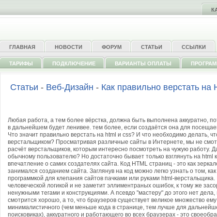
К
ГЛАВНАЯ
НОВОСТИ
ФОРУМ
СТАТЬИ
ССЫЛКИ
ТАРИФЫ
ПОДКЛЮЧЕНИЕ
ВАРИАНТЫ ОПЛАТЫ
ПРОГРА
Статьи
-
Веб-Дизайн
-
Как правильно верстать на
Любая работа, а тем более вёрстка, должна быть выполнена аккуратно, п
в дальнейшем будет ленивее. тем более, если создаётся она для посещае
Что значит правильно верстать на html и css? И что необходимо делать, 
верстальщиком? Просматривая различные сайты в Интернете, мы не смотр
расчёт верстальщиков, которым интересно посмотреть на чужую работу. Да
обычному пользователю? Но достаточно бывает только взглянуть на html к
впечатление о самих создателях сайта. Код HTML страниц - это как зерка
занимался созданием сайта. Заглянув на код можно легко узнать о том, как
программкой для клепания сайтов пачками или руками html-верстальщика.
человеческой логикой и не заметит эллиментраных ошибок, к тому же зас
ненужными тегами и конструкциями. А псевдо "мастеру" до этого нет дела, 
смотрится хорошо, а то, что браузеров существует великое множество ему 
минималистичного (чем меньше кода в странице, тем лучше для дальнейше
поисковиках), аккуратного и работающего во всех браузерах - это своеобра