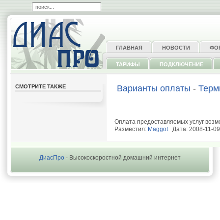
ГЛАВНАЯ
НОВОСТИ
ФО
ТАРИФЫ
ПОДКЛЮЧЕНИЕ
СМОТРИТЕ ТАКЖЕ
Варианты оплаты
-
Терм
Оплата предоставляемых услуг возмо
Разместил:
Maggot
Дата: 2008-11-09
ДиасПро
- Высокоскоростной домашний интернет