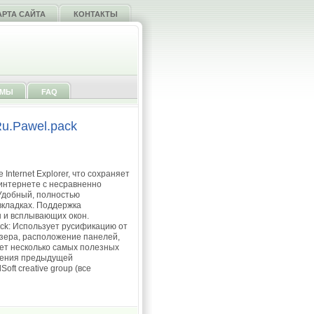
АРТА САЙТА
КОНТАКТЫ
ММЫ
FAQ
Ru.Pawel.pack
nternet Explorer, что сохраняет
 интернете с несравненно
Удобный, полностью
вкладках. Поддержка
 и всплывающих окон.
ck: Использует русификацию от
узера, расположение панелей,
ет несколько самых полезных
анения предыдущей
ft creative group (все