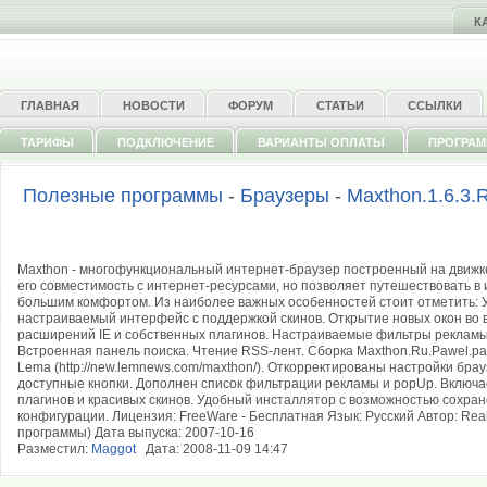
К
ГЛАВНАЯ
НОВОСТИ
ФОРУМ
СТАТЬИ
ССЫЛКИ
ТАРИФЫ
ПОДКЛЮЧЕНИЕ
ВАРИАНТЫ ОПЛАТЫ
ПРОГРА
Полезные программы
-
Браузеры
-
Maxthon.1.6.3.
Maxthon - многофункциональный интернет-браузер построенный на движке I
его совместимость с интернет-ресурсами, но позволяет путешествовать в
большим комфортом. Из наиболее важных особенностей стоит отметить: 
настраиваемый интерфейс с поддержкой скинов. Открытие новых окон во 
расширений IE и собственных плагинов. Настраиваемые фильтры рекламы
Встроенная панель поиска. Чтение RSS-лент. Сборка Maxthon.Ru.Pawel.pa
Lemа (http://new.lemnews.com/maxthon/). Откорректированы настройки бра
доступные кнопки. Дополнен список фильтрации рекламы и popUp. Включа
плагинов и красивых скинов. Удобный инсталлятор с возможностью сохр
конфигурации. Лицензия: FreeWare - Бесплатная Язык: Русский Автор: RealSo
программы) Дата выпуска: 2007-10-16
Разместил:
Maggot
Дата: 2008-11-09 14:47