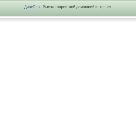
ДиасПро
- Высокоскоростной домашний интернет