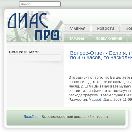
ГЛАВНАЯ
НОВОСТИ
ФО
ТАРИФЫ
ПОДКЛЮЧЕНИЕ
СМОТРИТЕ ТАКЖЕ
Вопрос-Ответ
-
Если я, 
по 4-6 часов, то насколь
Это зависит от того, что Вы делаете 
анонсы и т. д., которые не насыщены
месяц. 2. Если Вы закачивате музыку
состоит из графики, то в этом случа
расхода трафика. В этом случае Вы с
Разместил:
Maggot
Дата: 2008-11-09
ДиасПро
- Высокоскоростной домашний интернет