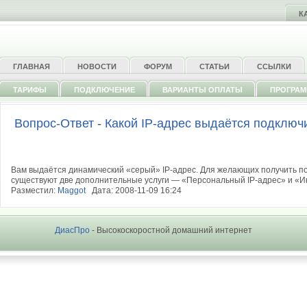
К
ГЛАВНАЯ
НОВОСТИ
ФОРУМ
СТАТЬИ
ССЫЛКИ
ТАРИФЫ
ПОДКЛЮЧЕНИЕ
ВАРИАНТЫ ОПЛАТЫ
ПРОГРА
Вопрос-Ответ
-
Какой IP-адрес выдаётся подклю
Вам выдаётся динамический «серый» IP-адрес. Для желающих получить п
существуют две дополнительные услуги — «Персональный IP-адрес» и «Ин
Разместил:
Maggot
Дата: 2008-11-09 16:24
ДиасПро
- Высокоскоростной домашний интернет