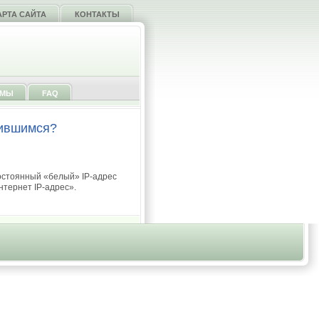
АРТА САЙТА
КОНТАКТЫ
ММЫ
FAQ
чившимся?
остоянный «белый» IP-адрес
тернет IP-адрес».