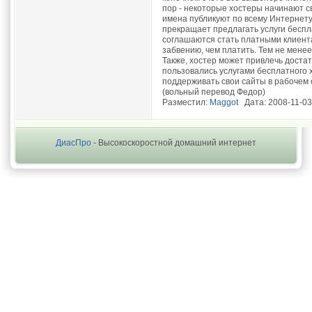
пор - некоторые хостеры начинают с
имена публикуют по всему Интернету
прекращает предлагать услуги беспл
соглашаются стать платными клиента
забвению, чем платить. Тем не мене
Также, хостер может привлечь доста
пользовались услугами бесплатного х
поддерживать свои сайты в рабочем 
(вольный перевод Федор)
Разместил:
Maggot
Дата: 2008-11-03
ДиасПро
- Высокоскоростной домашний интернет