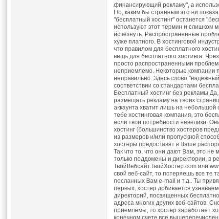
финансирующий рекламу", а использо
Но, каким бы странным это ни показа
"бесплатный хостинг" останется "бе
используют этот термин и слишком м
исчезнуть. Распространенные пробл
хуже платного. В хостинговой индус
что правилом для бесплатного хости
вещь для бесплатного хостинга. Чре
просто распространенными проблемам
неприемлемо. Некоторые компании п
неправильно. Здесь слово "надежный"
соответствии со стандартами бесплат
Бесплатный хостинг без рекламы Да,
размещать рекламу на твоих страница
аккаунта хватит лишь на небольшой 
тебе хостинговая компания, это бесп
если твои потребности невелики. Он
хостинг (большинство хостеров предл
из размеров и/или пропускной способ
хостеры предоставят в Ваше распоря
Так что то, что они дают Вам, это 
только поддомены и директории, в ре
ТвойВебсайт.ТвойХостер.com или www
свой веб-сайт, то потеряешь все те 
посланных Вам e-mail и т.д.. Ты прив
первых, хостер добивается узнаваемо
директорий, посвященных бесплатному
адреса многих других веб-сайтов. Сн
приемлемы, то хостер заработает хо
конечном счете все вышеперечисленн