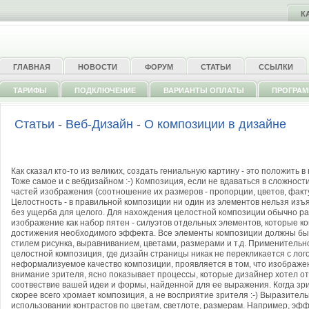
К
ГЛАВНАЯ
НОВОСТИ
ФОРУМ
СТАТЬИ
ССЫЛКИ
ТАРИФЫ
ПОДКЛЮЧЕНИЕ
ВАРИАНТЫ ОПЛАТЫ
ПРОГРА
Статьи
-
Веб-Дизайн
-
О композиции в дизайне
Как сказал кто-то из великих, создать гениальную картину - это положить 
Тоже самое и с вебдизайном :-) Композиция, если не вдаваться в сложност
частей изображения (соотношение их размеров - пропорции, цветов, факту
Целостность - в правильной композиции ни один из элементов нельзя изъя
без ущерба для целого. Для нахождения целостной композиции обычно р
изображение как набор пятен - силуэтов отдельных элементов, которые к
достижения необходимого эффекта. Все элементы композиции должны быт
стилем рисунка, выравниванием, цветами, размерами и т.д. Применительно
целостной композиция, где дизайн страницы никак не перекликается с лог
неформализуемое качество композиции, проявляется в том, что изображе
внимание зрителя, ясно показывает процессы, которые дизайнер хотел ото
соотвествие вашей идеи и формы, найденной для ее выражения. Когда зр
скорее всего хромает композиция, а не восприятие зрителя :-) Выразител
использовании контрастов по цветам, светлоте, размерам. Например, эф