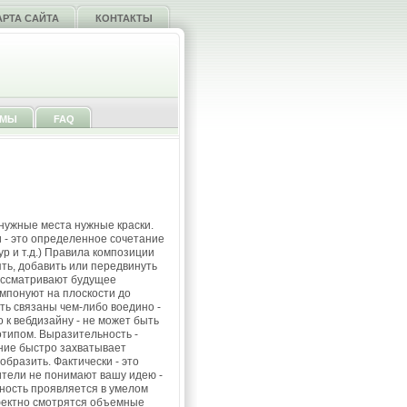
АРТА САЙТА
КОНТАКТЫ
ММЫ
FAQ
в нужные места нужные краски.
и - это определенное сочетание
р и т.д.) Правила композиции
ть, добавить или передвинуть
ассматривают будущее
омпонуют на плоскости до
ь связаны чем-либо воедино -
 к вебдизайну - не может быть
отипом. Выразительность -
ние быстро захватывает
бразить. Фактически - это
ители не понимают вашу идею -
ьность проявляется в умелом
фектно смотрятся объемные