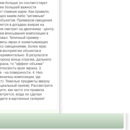
чем больше он соответствует
идее большей важности
т главную идею. Как правило,
щен каким-либо "активным"
 объектом. Примером смещения
ется в догадках взирая на
ии смотрит на двоечника - центр
тем вписывания композиции в
, овал. Типичный пример -
весь экран и захватывающих
 со смещениями, более ярко
в восприятии объектов в
периментально. В результате
орону конца отрезка, дальнего
крана, то "эффект объема"
лоскость края экрана. 3.
- на поверхности. 4. Низ
оничны композиции, где
ст). Тяжелые предметы вверху
ециальный прием). Рассмотрите
те, как часто эти правила
отрется, когда он сделан
дите в картинные галереи!