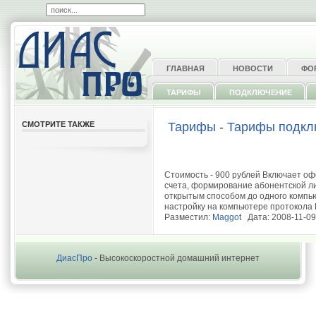
ГЛАВНАЯ
НОВОСТИ
ФО
ТАРИФЫ
ПОДКЛЮЧЕНИЕ
СМОТРИТЕ ТАКЖЕ
Тарифы
-
Тарифы подкл
Стоимость - 900 рублей Включает о
счета, формирование абонентской л
открытым способом до одного компь
настройку на компьютере протокола
Разместил:
Maggot
Дата: 2008-11-09
ДиасПро
- Высокоскоростной домашний интернет