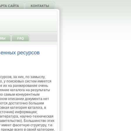
АРТА САЙТА
КОНТАКТЫ
ММЫ
FAQ
венных ресурсов
урсов, за них, по замыслу,
о, у поисковых систем имеется
ие их на ранжирование очень
влияние каталога на результаты
 по самым конкурентным
жном описании документа нет
аются достаточно большим
овная категория каталога, в
источник) информации;
итература, научно-техническая
тавительство). Большинство этих
 имеет фасетную структуру, т.е.
прежде всего в своей категории,