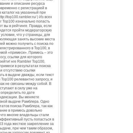
звание и описание ресурса
овременно с регистрацией в
а в каталог на указанный при
//top100.rambler.ru/ ) Из всех
г Top100 изначально попасть
от вы в рейтинге. Правда, если
ридется пройти модераторскую
 условии, что у страницы, для
зволяющая занять высокие места
ей можно получить с поиска по
егистрированного в Top100, в
емой «примеси». Примесь – это
су, ссылки для которого
ейти! нге Rambler Top100,
примеси в результатах поиска
 и отсутствию ссылки
ть в выдаче дважды, если текст
 Top100 релевантно запросу, и
икак не связаны между собой. В
ступают в силу уже на
 определить по дате
ндексации. Вы меняете
овной выдаче Рамблера. Одно
атов поиска Рамблера, так как
дание в примесь довольно
 что многие владельцы стали
 эффективный пусть попасться в
03 года жесткое закрепление за
ыдаче, при чем таким образом,
рентным запросам документ из