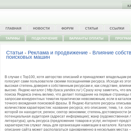
К
ГЛАВНАЯ
НОВОСТИ
ФОРУМ
СТАТЬИ
ССЫЛКИ
ТАРИФЫ
ПОДКЛЮЧЕНИЕ
ВАРИАНТЫ ОПЛАТЫ
ПРОГРА
Статьи
-
Реклама и продвижение
-
Влияние собст
поисковых машин
В случае с Top100, хотя авторство описаний и принадлежит владельцам рес
голосуют сами пользователи своими посещениями ресурса. Исходя из этог
высокая степень доверия к собственным ресурсам и, как следствие, влиян
высоко. Яндекс-каталог ( http://yaca.yandex.ru/ ) Сразу хочу заметить, что 
поиска Яндекса очень велико, что делает попадание на первые страницы
запросам конкурентных тематик практически невозможным, если в катало
точного вхождения поисковой фразы. В Яндекс-Каталоге ресурсы описыв
количеством характеристик: название ресурса; его описание; тема, т.е. осн
которой он находится; регион; сектор экономики; степень достоверности (
потенциальная аудитория (адресат информации); жанр (художественная л
литература); цель ресурса (предложение товаров и услуг, интернет-предс
характеристик служат лишь для организации навигации в каталоге. Каталог
описание сайта может располагаться одновременно в нескольких местах – 