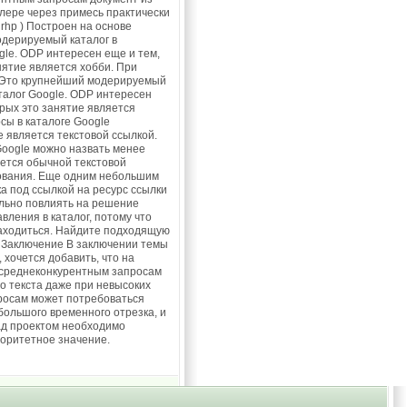
лере через примесь практически
irhp ) Построен на основе
 модерируемый каталог в
gle. ODP интересен еще и тем,
нятие является хобби. При
 ). Это крупнейший модерируемый
талог Google. ODP интересен
орых это занятие является
сы в каталоге Google
 является текстовой ссылкой.
Google можно назвать менее
яется обычной текстовой
рования. Еще одним небольшим
ка под ссылкой на ресурс ссылки
ельно повлиять на решение
вления в каталог, потому что
находиться. Найдите подходящую
а. Заключение В заключении темы
хочется добавить, что на
 среднеконкурентным запросам
о текста даже при невысоких
росам может потребоваться
ольшого временного отрезка, и
над проектом необходимо
иоритетное значение.