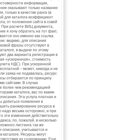
достоверности информации,
яние оказывают только название
, только в качестве ранга (в
й для каталога коэффициент.
га, от положения сайта в совей
. При расчете ВИЦ документа,
ие я хочу обратить на тот факт,
вается оно именно как ссылка
ие: видимо, для описания
ковой фразы отсутствуют в
аталоге, в выдаче по этому
уют два варианта регистрации в
атная «ускоренная», стоимость
 учета НДС). При ускоренной
есплатной – может, никогда и не
ли заяка не подавалась, ресурс
урсы отбираются по принципу
ми сайтами. В случае
е более чем рекомендацией
орами каталога, вас по каким-
описания. Эта услуга платная и
бы добиться появления в
чшить ранжирование ресурса в
 надо весьма осторожно, и при
что эти изменения действительно
екса, по, пожалуй, в несколько
ложного листинга так же
и описания, учитывается и
 каталоге. Ресурсы могут
оответствия их содержанию. Еще