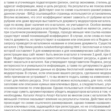
а также в уточняющих подкатегориях (регион, сектор экономики, степень 
адресат информации, жанр и цель ресурса). На результаты же поиска вли
ресурса и его описание. Действуют они по схеме ссылочного ранжи! рования
данном случае - ВИЦ) ссылающейся страницы используются установленны
Вполне возможно, что этот коэффициент может зависеть от рубрики катало
рубрике или даже вручную выставляться документу модератором каталога
судя по всему, факт наличия его в каталоге, не учитывается. Особое вниман
что хотя описание ресурса в каталоге Яндекса ссылкой не является, учиты
при ссылочном ранжировании. Правда, гораздо меньше чем ссылка-назван
существует некий понижающий коэффициент. В случае, если слова из поис
тексте документа, но присутствуют в названии или описании его в Яндекс-к
запросу приводятся каталожное название и описание документа. Существ
каталоге ( http://www.yandex.ru/advertising/catalog.html ): бесплатная и пл
которой составляет 9 для коммерческих и для некоммерческих сайтов (без
регистрации ваш сайт может быть внесен в каталог в течении 3 дней, при б
будет. Модераторы каталога самостоятельно отбирают ресурсы, и даже ес
может оказаться в каталоге. Как утверждают представители Яндекса, рес
интересности и уникальности информации, а также по цитируемости други
бесплатного добавления данные из формы бесплатной заявки являются н
модераторам. В случае, если описание вашего ресурса, сделанное модерат
либо причинам не устраивае! т, то вы можете подать заявку на изменение 
стоит для любого ресурса. Этот способ можно использовать для того, что
заголовке или описании нужных вам ключевых фраз, а следовательно, улу
основном поиске по этим фразам. Однако пользоваться этой возможностью
этом надо суметь аргументировано убедить модераторов каталога в том, 
необходимы. Каталог Апорта Апорт-Каталог во многом схож с каталогом Янд
меньшей степени оказывает влияние на результаты поиска. Действие ката
происходит по схеме ссылочного ранжирования, однако помимо названия 
список ключевых слов, задающийся при регистрации, но не отображаемый в
заноситься одновременно в несколько категорий каталога, при условии с