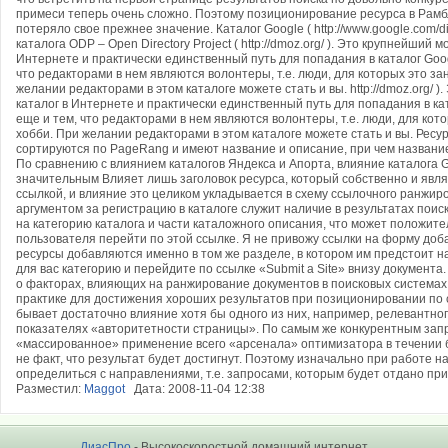
примеси теперь очень сложно. Поэтому позиционирование ресурса в Рамб
потеряло свое прежнее значение. Каталог Google ( http://www.google.com/d
каталога ODP – Open Directory Project ( http://dmoz.org/ ). Это крупнейший
Интернете и практически единственный путь для попадания в каталог Goo
что редакторами в нем являются волонтеры, т.е. люди, для которых это за
желании редакторами в этом каталоге можете стать и вы. http://dmoz.org/
каталог в Интернете и практически единственный путь для попадания в ка
еще и тем, что редакторами в нем являются волонтеры, т.е. люди, для кот
хобби. При желании редакторами в этом каталоге можете стать и вы. Ресур
сортируются по PageRang и имеют название и описание, при чем название
По сравнению с влиянием каталогов Яндекса и Апорта, влияние каталога 
значительным Влияет лишь заголовок ресурса, который собственно и явл
ссылкой, и влияние это целиком укладывается в схему ссылочного ранжи
аргументом за регистрацию в каталоге служит наличие в результатах поис
на категорию каталога и части каталожного описания, что может положит
пользователя перейти по этой ссылке. Я не привожу ссылки на форму доба
ресурсы добавляются именно в том же разделе, в котором им предстоит 
для вас категорию и перейдите по ссылке «Submit a Site» внизу документ
о факторах, влияющих на ранжирование документов в поисковых системах, 
практике для достижения хороших результатов при позиционировании по
бывает достаточно влияние хотя бы одного из них, например, релевантног
показателях «авторитетности страницы». По самым же конкурентным зап
«массированное» применение всего «арсенала» оптимизатора в течении б
не факт, что результат будет достигнут. Поэтому изначально при работе 
определиться с направлениями, т.е. запросами, которым будет отдано пр
Разместил:
Maggot
Дата: 2008-11-04 12:38
ДиасПро
- Высокоскоростной домашний интернет