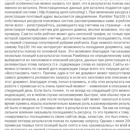
одной особенностью можно назвать тот факт, что в результатах поиска на
именно из каталога. Регистрационные данные для каталога подаются одн
поисковой системе ( http://catalog.aport.ru/rus/reg/ ). При включении ресурс
регистрации почтовый адрес высылается уведомление. Rambler Top100 ( http:
собственных ресурсов поисковых систем, рассматриваемых нами, в рейтин
легче всего – регистрируйтесь, размещаете код счетчика на странице – и в
регистрируя первый счетчик для данного домена, вполне возможно, что п
проверку. Сам по себе рейтинг может дать неплохой трафик, но только при
которой зарегистрирован счетчик, достаточно высокая посещаемость, по
на первой странице популярной рубрики рейтинга. Еще немного посетител
самому Top100. Но нас интересует возможность попадания документа, зар
результаты поиска по основной базе. Это возможно благодаря так называ
несколько позиций в результатах поиска Рамблера по определенному запро
выбираются из заголовков и описаний ресурса, данных при регистрации в р
релевантрых этому запросу (т.е. содержащих слова из запроса). Сайты из 
можно отличить по свежей дате индексации (чаще всего это текущая дата)
«Восстановить текст». Причем, один и тот же документ может присутствова
самого документа релевантен запросу и если его заголовок или описание в
этот документ, благодаря этому, попал в примесь, и оба этих результата н
работе с примесью есть очень приятный момент – изменения в описании в
следующий день. Если быть точнее, то не всегда на следующий (это можно
индексации), но в любом случае несоизмеримо быстрее, чем обычно при и
описание вечером, а уже после полуночи ваш сайт может оказаться в осн
время примесь играла исключительно важную роль в ранжировании результ
ей было отведено по 5 первых мест в результатах поиска. Так как на попа
сильное влияние оказывала посещаемость ресурса, то это привело к тому,
«накручивать» посещаемость своих сайтов, ведь, зачастую, это был очень
первую пятерку результатов поиска по нужному запросу. Однако с июня 20
примесью первых пяти позиций было снято и она «размазалась» по всей в
что встретить на первой странице результатов поиска по довольно конку