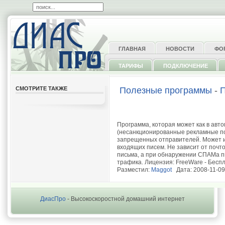
ГЛАВНАЯ
НОВОСТИ
ФО
ТАРИФЫ
ПОДКЛЮЧЕНИЕ
СМОТРИТЕ ТАКЖЕ
Полезные программы
-
П
Программа, которая может как в авт
(несанкционированные рекламные п
запрещенных отправителей. Может 
входящих писем. Не зависит от почто
письма, а при обнаружении СПАМа п
трафика. Лицензия: FreeWare - Беспл
Разместил:
Maggot
Дата: 2008-11-09
ДиасПро
- Высокоскоростной домашний интернет