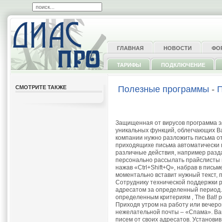
ГЛАВНАЯ
НОВОСТИ
ФО
ТАРИФЫ
ПОДКЛЮЧЕНИЕ
СМОТРИТЕ ТАКЖЕ
Полезные программы
-
П
Защищенная от вирусов программа э
уникальных функций, облегчающих В
компании нужно разложить письма от 
приходящихе письма автоматически п
различные действия, например разда
персонально рассылать прайслисты
нажав «Ctrl+Shift+Q», набрав в пись
моментально вставит нужный текст, 
Сотруднику технической поддержки 
адресатом за определенный период.
определенным критериям , The Bat! 
Приходя утром на работу или вечеро
нежелательной почты – «Спама». Вам
писем от своих адресатов. Установи