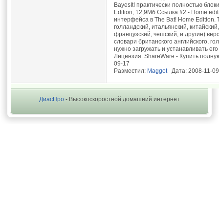
BayesIt! практически полностью блок
Edition, 12,9Мб Ссылка #2 - Home edi
интерфейса в The Bat! Home Edition
голландский, итальянский, китайский,
французский, чешский, и другие) вер
словари британского английского, го
нужно загружать и устанавливать его
Лицензия: ShareWare - Купить полную
09-17
Разместил:
Maggot
Дата: 2008-11-09
ДиасПро
- Высокоскоростной домашний интернет