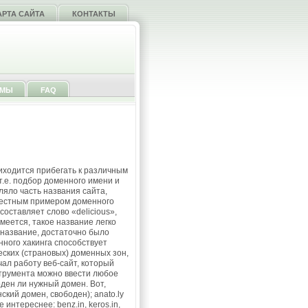
АРТА САЙТА
КОНТАКТЫ
ММЫ
FAQ
иходится прибегать к различным
т.е. подбор доменного имени и
яло часть названия сайта,
вестным примером доменного
оставляет слово «delicious»,
меется, такое название легко
 название, достаточно было
нного хакинга способствует
ских (страновых) доменных зон,
ал работу веб-сайт, который
нструмента можно ввести любое
оден ли нужный домен. Вот,
ский домен, свободен); anato.ly
интереснее: benz.in, keros.in,