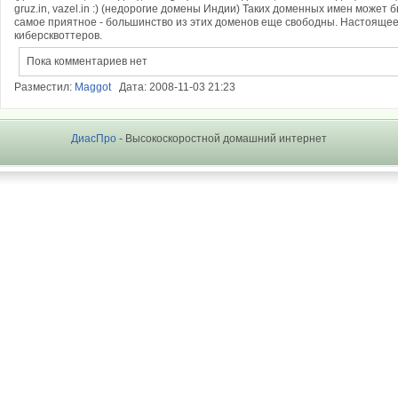
gruz.in, vazel.in :) (недорогие домены Индии) Таких доменных имен может 
самое приятное - большинство из этих доменов еще свободны. Настоящее
киберсквоттеров.
Пока комментариев нет
Разместил:
Maggot
Дата: 2008-11-03 21:23
ДиасПро
- Высокоскоростной домашний интернет