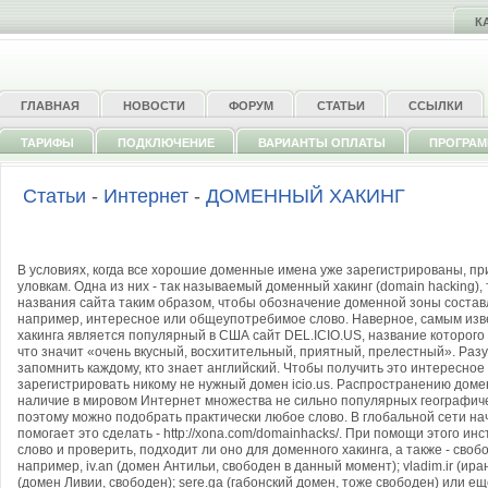
К
ГЛАВНАЯ
НОВОСТИ
ФОРУМ
СТАТЬИ
ССЫЛКИ
ТАРИФЫ
ПОДКЛЮЧЕНИЕ
ВАРИАНТЫ ОПЛАТЫ
ПРОГРА
Статьи
-
Интернет
-
ДОМЕННЫЙ ХАКИНГ
В условиях, когда все хорошие доменные имена уже зарегистрированы, пр
уловкам. Одна из них - так называемый доменный хакинг (domain hacking), 
названия сайта таким образом, чтобы обозначение доменной зоны составл
например, интересное или общеупотребимое слово. Наверное, самым из
хакинга является популярный в США сайт DEL.ICIO.US, название которого с
что значит «очень вкусный, восхитительный, приятный, прелестный». Разу
запомнить каждому, кто знает английский. Чтобы получить это интересное
зарегистрировать никому не нужный домен icio.us. Распространению доме
наличие в мировом Интернет множества не сильно популярных географиче
поэтому можно подобрать практически любое слово. В глобальной сети нач
помогает это сделать - http://xona.com/domainhacks/. При помощи этого и
слово и проверить, подходит ли оно для доменного хакинга, а также - своб
например, iv.an (домен Антильи, свободен в данный момент); vladim.ir (иран
(домен Ливии, свободен); sere.ga (габонский домен, тоже свободен) или еще 