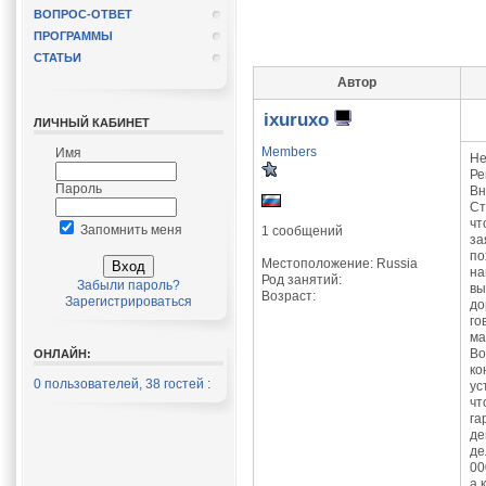
ВОПРОС-ОТВЕТ
ПРОГРАММЫ
СТАТЬИ
Автор
ixuruxo
ЛИЧНЫЙ КАБИНЕТ
Members
Имя
Не
Ре
Пароль
Вн
Ст
чт
Запомнить меня
1 сообщений
за
по
Местоположение: Russia
на
Род занятий:
Забыли пароль?
вы
Возраст:
Зарегистрироваться
до
го
ма
Во
ОНЛАЙН:
ко
0 пользователей, 38 гостей
:
ус
чт
га
де
де
00
а 