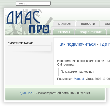
ГЛАВНАЯ
НОВОСТИ
ФО
ТАРИФЫ
ПОДКЛЮЧЕНИЕ
СМОТРИТЕ ТАКЖЕ
Как подключиться
-
Где 
Информацию о том, возможно ли под
Call-центра.
Пока комментариев нет
Разместил:
Maggot
Дата: 2008-11-09
ДиасПро
- Высокоскоростной домашний интернет