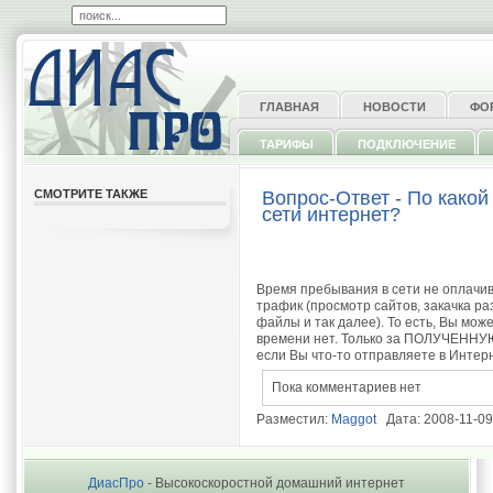
ГЛАВНАЯ
НОВОСТИ
ФО
ТАРИФЫ
ПОДКЛЮЧЕНИЕ
СМОТРИТЕ ТАКЖЕ
Вопрос-Ответ
-
По какой
сети интернет?
Время пребывания в сети не оплачи
трафик (просмотр сайтов, закачка р
файлы и так далее). То есть, Вы мож
времени нет. Только за ПОЛУЧЕННУ
если Вы что-то отправляете в Интерн
Пока комментариев нет
Разместил:
Maggot
Дата: 2008-11-09
ДиасПро
- Высокоскоростной домашний интернет