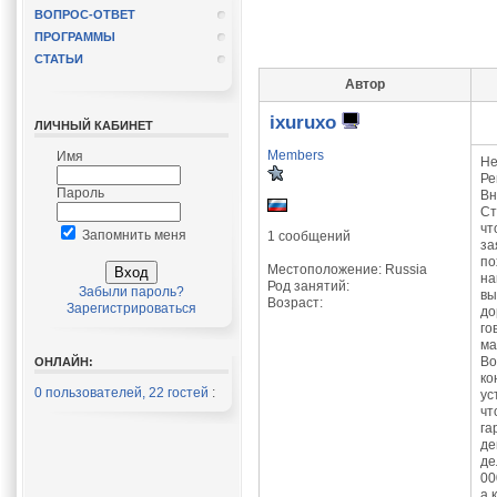
ВОПРОС-ОТВЕТ
ПРОГРАММЫ
СТАТЬИ
Автор
ixuruxo
ЛИЧНЫЙ КАБИНЕТ
Members
Имя
Не
Ре
Пароль
Вн
Ст
чт
Запомнить меня
1 сообщений
за
по
Местоположение: Russia
на
Род занятий:
Забыли пароль?
вы
Возраст:
Зарегистрироваться
до
го
ма
Во
ОНЛАЙН:
ко
0 пользователей, 22 гостей
:
ус
чт
га
де
де
00
а 